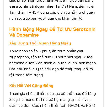
Liệu pháp nhận thức hành vi (CBT) giúp cân bằng
serotonin và dopamine
. Tại Việt Nam, Bệnh viện
Tâm thần TP.HCM cung cấp dịch vụ hỗ trợ chuyên
nghiệp, giúp bạn vượt qua khó khăn tâm lý.
Hành Động Ngay Để Tối Ưu Serotonin
Và Dopamine
Xây Dựng Thói Quen Hàng Ngày
Thực hành thiền 5 phút, ăn thực phẩm giàu
tryptophan, tập thể dục 30 phút mỗi ngày. 2 loại
hormone được kích thích qua thói quen lành mạnh.
Bắt đầu nhỏ, duy trì đều đặn để thấy thay đổi rõ
rệt trong tâm trạng.
Kết Nối Với Cộng Đồng
Tham gia nhóm thiền, câu lạc bộ thể thao để tăng
2 loại hormone. Kết nối xã hội mang lại niềm vui,
giảm cô đơn. Các nhóm thiền tại TP.HCM, Hà Nội là