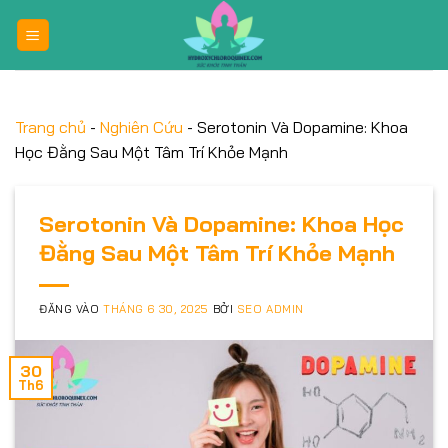
Bỏ
qua
nội
dung
Trang chủ
-
Nghiên Cứu
-
Serotonin Và Dopamine: Khoa
Học Đằng Sau Một Tâm Trí Khỏe Mạnh
Serotonin Và Dopamine: Khoa Học
Đằng Sau Một Tâm Trí Khỏe Mạnh
ĐĂNG VÀO
THÁNG 6 30, 2025
BỞI
SEO ADMIN
30
Th6