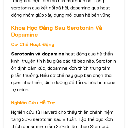
trạng tiêu cực làm rạn nứt mối quan hệ. Tăng
serotonin qua kết nối xã hội, dopamine qua hoạt
động nhóm giúp xây dựng mối quan hệ bền vững.
Khoa Học Đằng Sau Serotonin Và
Dopamine
Cơ Chế Hoạt Động
Serotonin và dopamine
hoạt động qua hệ thần
kinh, truyền tín hiệu giữa các tế bào não. Serotonin
ổn định cảm xúc, dopamine kích thích trung tâm
phần thưởng. Hiểu cơ chế này giúp bạn chọn thói
quen như thiền, dinh dưỡng để tối ưu hóa hormone
tự nhiên.
Nghiên Cứu Hỗ Trợ
Nghiên cứu từ Harvard cho thấy thiền chánh niệm
tăng 20% serotonin sau 8 tuần. Tập thể dục kích
thích dopamine, giảm 25% lo âu, theo Stanford.